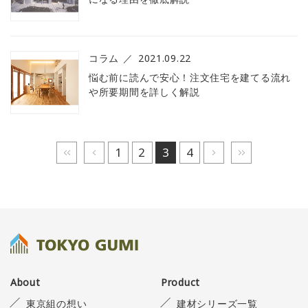
コラム
2021.09.22
悩む前に読んで安心！注文住宅を建てる流れ
や所要期間を詳しく解説
最初へ
前へ
1
2
3
4
次へ
最後へ
About
Product
東京組の想い
建材シリーズ一覧