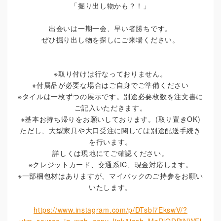
「掘り出し物かも？！」
出会いは一期一会、早い者勝ちです。
ぜひ掘り出し物を探しにご来場ください。
※取り付けは行なっておりません。
※付属品が必要な場合はご自身でご準備ください
※タイルは一枚ずつの展示です。別途必要枚数を注文書に
ご記入いただきます。
※基本お持ち帰りをお願いしております。(取り置きOK)
ただし、大型家具や大口受注に関しては別途配送手続き
を行います。
詳しくは現地にてご確認ください。
※クレジットカード、交通系IC、現金対応します。
※一部梱包材はありますが、マイバックのご持参をお願い
いたします。
https://www.instagram.com/p/DTsbl7EkswV/?
utm_source=ig_web_copy_link&igsh=MzRlODBiNWFl