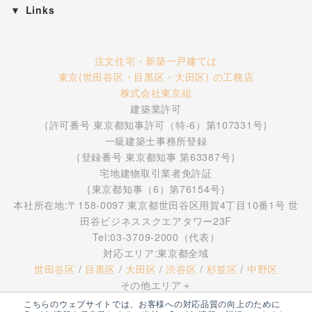
Links
注文住宅・新築一戸建ては
東京(世田谷区・目黒区・大田区) の工務店
株式会社東京組
建築業許可
｛許可番号 東京都知事許可（特-6）第107331号｝
一級建築士事務所登録
｛登録番号 東京都知事 第63387号｝
宅地建物取引業者免許証
｛東京都知事（6）第76154号｝
本社所在地:〒158-0097 東京都世田谷区用賀4丁目10番1号 世
田谷ビジネススクエアタワー23F
Tel:03-3709-2000（代表）
対応エリア:東京都全域
世田谷区
/
目黒区
/
大田区
/
渋谷区
/
杉並区
/
中野区
その他エリア
こちらのウェブサイトでは、お客様への対応品質の向上のために