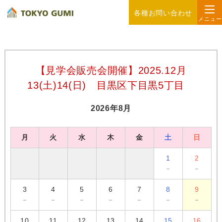
各種お問い合わせ
メニュー
【見学会販売会開催】2025.12月
13(土)14(日) 目黒区下目黒5丁目
2026年8月
月
火
水
木
金
土
日
1
2
－
－
3
4
5
6
7
8
9
－
－
－
－
－
－
－
10
11
12
13
14
15
16