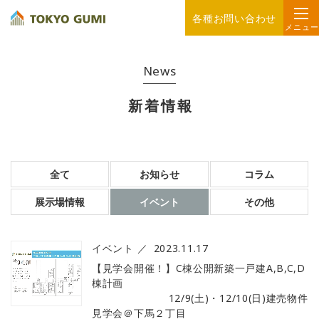
各種お問い合わせ
メニュー
News
新着情報
全て
お知らせ
コラム
展示場情報
イベント
その他
イベント
2023.11.17
【見学会開催！】C棟公開新築一戸建A,B,C,D
棟計画
12/9(土)・12/10(日)建売物件
見学会＠下馬２丁目