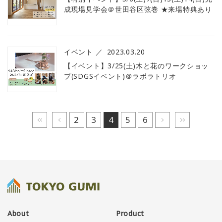
成現場見学会＠世田谷区弦巻 ★来場特典あり
イベント
2023.03.20
【イベント】3/25(土)木と花のワークショッ
プ(SDGSイベント)＠ラボラトリオ
最初へ
前へ
2
3
4
5
6
次へ
最後へ
About
Product